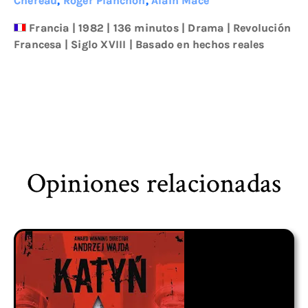
Chéreau
,
Roger Planchon
,
Alain Mace
Francia
|
1982
| 136 minutos
|
Drama
|
Revolución
Francesa
|
Siglo XVIII
|
Basado en hechos reales
Opiniones relacionadas