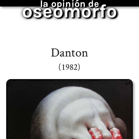
la opinión de
oseomorfo
Danton
(1982)