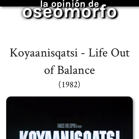
la opinión de
oseomorfo
Koyaanisqatsi - Life Out
of Balance
(1982)