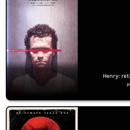
Henry: ret
P