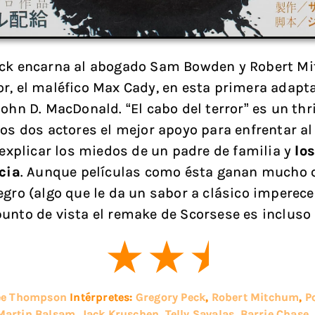
eck encarna al abogado Sam Bowden y Robert M
r, el maléfico Max Cady, en esta primera adapta
ohn D. MacDonald. “El cabo del terror” es un thri
sos dos actores el mejor apoyo para enfrentar al
í explicar los miedos de un padre de familia y
los
icia
. Aunque películas como ésta ganan mucho c
egro (algo que le da un sabor a clásico imperece
unto de vista el remake de Scorsese es incluso
Lee Thompson
Intérpretes:
Gregory Peck
,
Robert Mitchum
,
P
Martin Balsam
,
Jack Kruschen
,
Telly Savalas
,
Barrie Chase
,