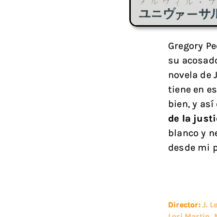
Gregory P
su acosado
novela de J
tiene en e
bien, y as
de la just
blanco y n
desde mi p
Director:
J. 
Lori Martin
,