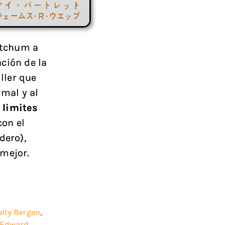
itchum a
ción de la
ller que
 mal y al
 limites
on el
dero),
 mejor.
olly Bergen
,
Edward