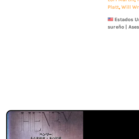
Platt
,
Will Wr
Estados U
sureño
|
Ases