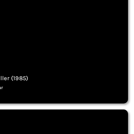
ller (1985)
ar