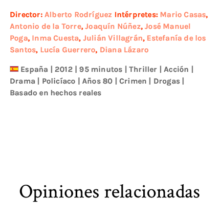
Director:
Alberto Rodríguez
Intérpretes:
Mario Casas
,
Antonio de la Torre
,
Joaquín Núñez
,
José Manuel
Poga
,
Inma Cuesta
,
Julián Villagrán
,
Estefanía de los
Santos
,
Lucía Guerrero
,
Diana Lázaro
España
|
2012
| 95 minutos
|
Thriller
|
Acción
|
Drama
|
Policíaco
|
Años 80
|
Crimen
|
Drogas
|
Basado en hechos reales
Opiniones relacionadas