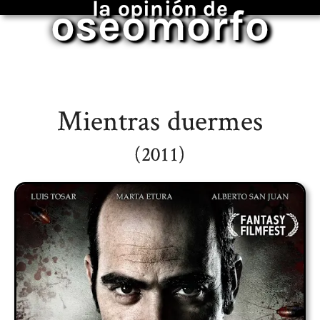
la opinión de
oseomorfo
Mientras duermes
(2011)