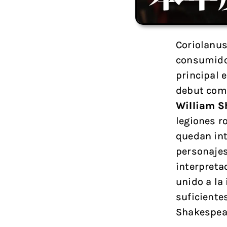
Coriolanus
consumido 
principal 
debut com
William S
legiones r
quedan int
personajes
interpretac
unido a la
suficiente
Shakespea