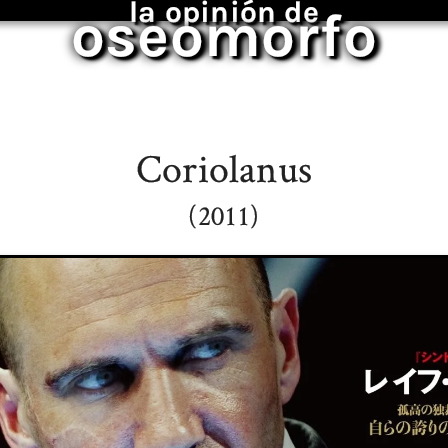
la opinión de
oseomorfo
Coriolanus
(2011)