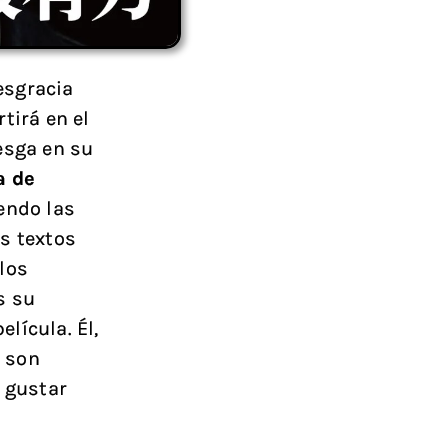
esgracia
tirá en el
esga en su
a de
iendo las
s textos
los
s su
elícula. Él,
o son
e gustar