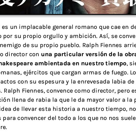
 es un implacable general romano que cae en d
por su propio orgullo y ambición. Así, se conver
enemigo de su propio pueblo. Ralph Fiennes arri
o director con
una particular versión de la obr
hakespeare ambientada en nuestro tiempo
, s
omanas, ejércitos que cargan armas de fuego. Lo
actos con su espesura y la enrevesada labia de 
. Ralph Fiennes, convence como director, pero e
ión llena de rabia la que le da mayor valor a la p
 idea de llevar esta historia a nuestro tiempo, n
s para convencer del todo a los que no nos suel
re.