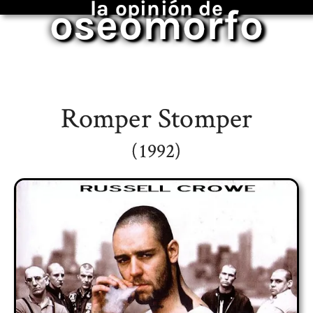
la opinión de
oseomorfo
Romper Stomper
(1992)