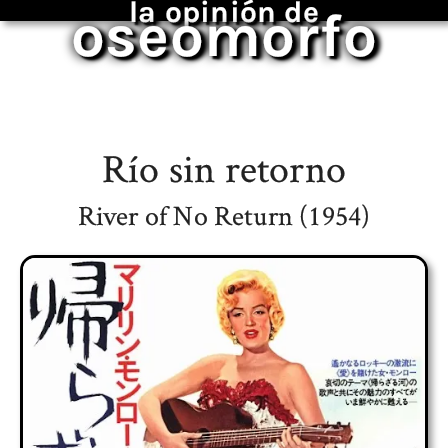
la opinión de
oseomorfo
Río sin retorno
River of No Return (1954)