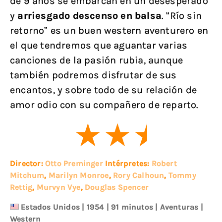
de 9 años se embarcan en un desesperado
y
arriesgado descenso en balsa
. “Río sin
retorno” es un buen western aventurero en
el que tendremos que aguantar varias
canciones de la pasión rubia, aunque
también podremos disfrutar de sus
encantos, y sobre todo de su relación de
amor odio con su compañero de reparto.
Director:
Otto Preminger
Intérpretes:
Robert
Mitchum
,
Marilyn Monroe
,
Rory Calhoun
,
Tommy
Rettig
,
Murvyn Vye
,
Douglas Spencer
Estados Unidos
|
1954
| 91 minutos
|
Aventuras
|
Western