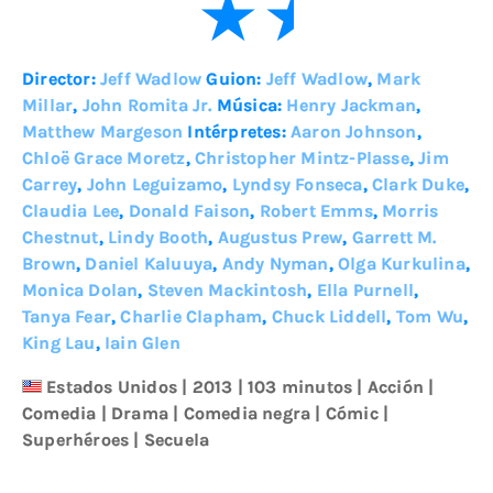
Director:
Jeff Wadlow
Guion:
Jeff Wadlow
,
Mark
Millar
,
John Romita Jr.
Música:
Henry Jackman
,
Matthew Margeson
Intérpretes:
Aaron Johnson
,
Chloë Grace Moretz
,
Christopher Mintz-Plasse
,
Jim
Carrey
,
John Leguizamo
,
Lyndsy Fonseca
,
Clark Duke
,
Claudia Lee
,
Donald Faison
,
Robert Emms
,
Morris
Chestnut
,
Lindy Booth
,
Augustus Prew
,
Garrett M.
Brown
,
Daniel Kaluuya
,
Andy Nyman
,
Olga Kurkulina
,
Monica Dolan
,
Steven Mackintosh
,
Ella Purnell
,
Tanya Fear
,
Charlie Clapham
,
Chuck Liddell
,
Tom Wu
,
King Lau
,
Iain Glen
Estados Unidos
|
2013
| 103 minutos
|
Acción
|
Comedia
|
Drama
|
Comedia negra
|
Cómic
|
Superhéroes
|
Secuela