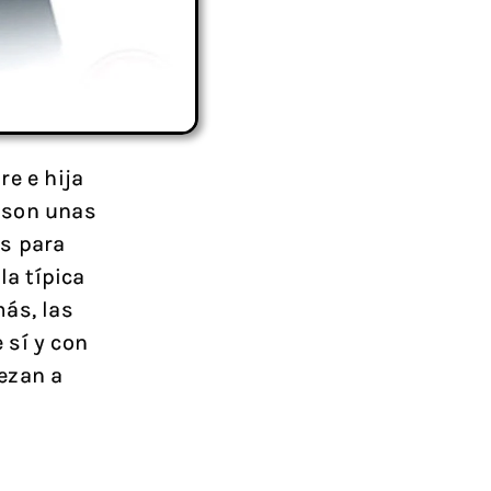
re e hija
 son unas
es para
la típica
ás, las
 sí y con
ezan a