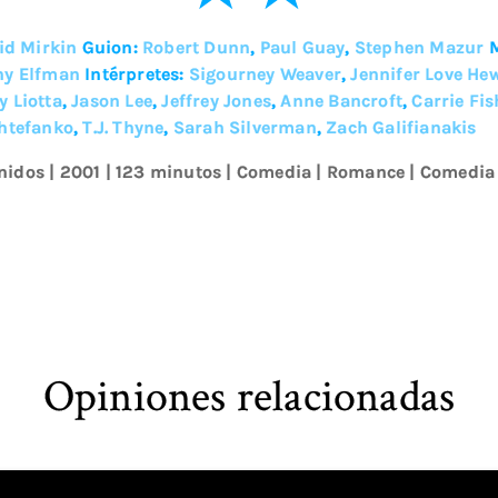
id Mirkin
Guion:
Robert Dunn
,
Paul Guay
,
Stephen Mazur
y Elfman
Intérpretes:
Sigourney Weaver
,
Jennifer Love Hew
y Liotta
,
Jason Lee
,
Jeffrey Jones
,
Anne Bancroft
,
Carrie Fis
htefanko
,
T.J. Thyne
,
Sarah Silverman
,
Zach Galifianakis
nidos
|
2001
| 123 minutos
|
Comedia
|
Romance
|
Comedia
Opiniones relacionadas