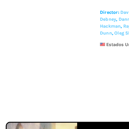
Director:
Dav
Debney
,
Dann
Hackman
,
Ra
Dunn
,
Oleg S
Estados U