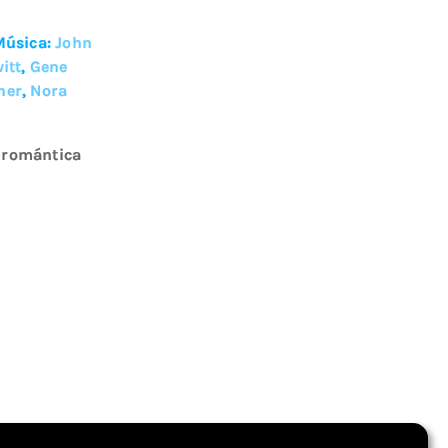
Música:
John
itt
,
Gene
her
,
Nora
 romántica