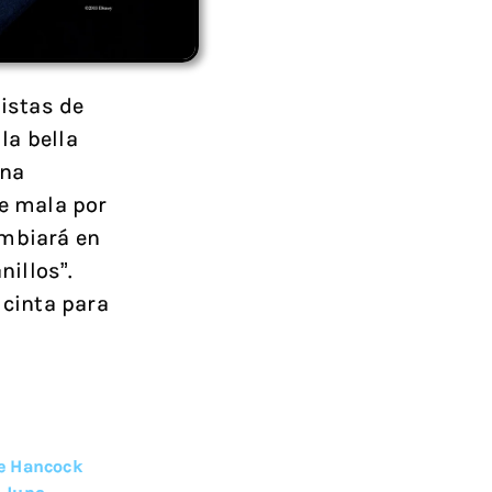
nistas de
la bella
una
e mala por
ambiará en
nillos”.
 cinta para
e Hancock