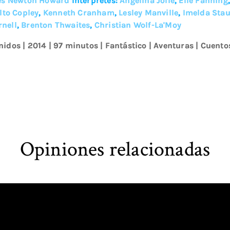
s Newton Howard
Intérpretes:
Angelina Jolie
,
Elle Fanning
lto Copley
,
Kenneth Cranham
,
Lesley Manville
,
Imelda Sta
rnell
,
Brenton Thwaites
,
Christian Wolf-La'Moy
nidos
|
2014
| 97 minutos
|
Fantástico
|
Aventuras
|
Cuento
Opiniones relacionadas