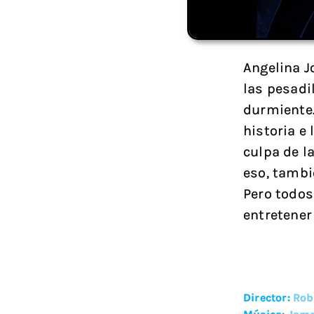
Angelina J
las pesadil
durmiente.
historia e
culpa de l
eso, tambié
Pero todos
entretener 
Director:
Rob