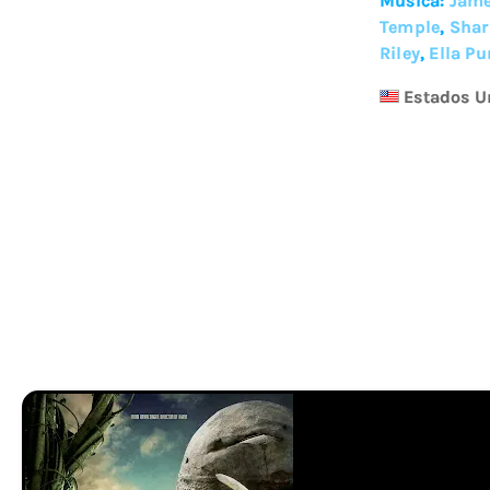
Música:
Jame
Temple
,
Shar
Riley
,
Ella Pu
Estados U