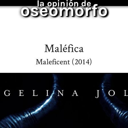
la opinión de
oseomorfo
Maléfica
Maleficent (2014)