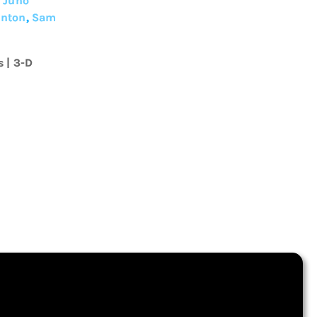
,
Juno
unton
,
Sam
s
|
3-D