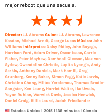
mejor reboot que una secuela.
Director:
J.J. Abrams
Guion:
J.J. Abrams
,
Lawrence
Kasdan
,
Michael Arndt
,
George Lucas
Música:
John
Williams
Intérpretes:
Daisy Ridley
,
John Boyega
,
Harrison Ford
,
Adam Driver
,
Oscar Isaac
,
Carrie
Fisher
,
Peter Mayhew
,
Domhnall Gleeson
,
Max von
Sydow
,
Gwendoline Christie
,
Lupita Nyong'o
,
Andy
Serkis
,
Anthony Daniels
,
Mark Hamill
,
Greg
Grunberg
,
Kenny Baker
,
Simon Pegg
,
Katie Jarvis
,
Christina Chong
,
Miltos Yerolemou
,
Thomas Brodie-
Sangster
,
Ken Leung
,
Harriet Walter
,
Iko Uwais
,
Yayan Ruhian
,
Warwick Davis
,
Jessica Henwick
,
Daniel Craig
,
Billie Lourd
,
Judah Friedlander
Estados Unidos
|
2015
| 135 minutos
|
Ciencia