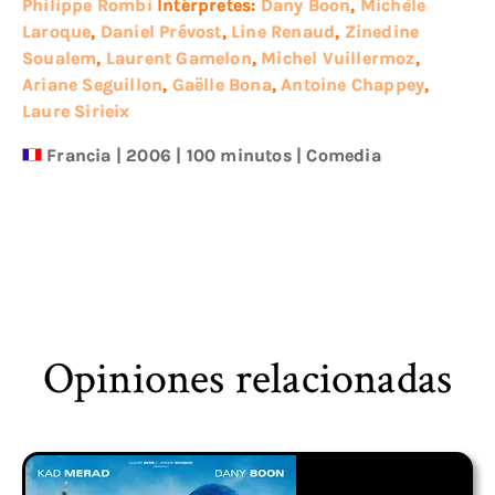
Philippe Rombi
Intérpretes:
Dany Boon
,
Michèle
Laroque
,
Daniel Prévost
,
Line Renaud
,
Zinedine
Soualem
,
Laurent Gamelon
,
Michel Vuillermoz
,
Ariane Seguillon
,
Gaëlle Bona
,
Antoine Chappey
,
Laure Sirieix
Francia
|
2006
| 100 minutos
|
Comedia
Opiniones relacionadas