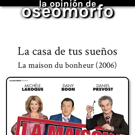
la opinión de
oseomorfo
La casa de tus sueños
La maison du bonheur (2006)