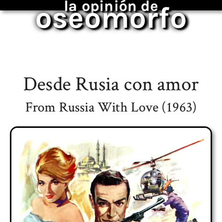
la opinión de
oseomorfo
Desde Rusia con amor
From Russia With Love (1963)