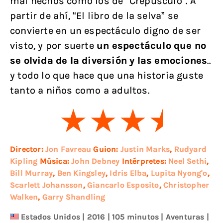
mal hechos como los de “Crepúsculo”. A
partir de ahí, “El libro de la selva” se
convierte en un espectáculo digno de ser
visto, y por suerte
un espectáculo que no
se olvida de la diversión y las emociones
..
y todo lo que hace que una historia guste
tanto a niños como a adultos.
Director:
Jon Favreau
Guion:
Justin Marks
,
Rudyard
Kipling
Música:
John Debney
Intérpretes:
Neel Sethi
,
Bill Murray
,
Ben Kingsley
,
Idris Elba
,
Lupita Nyong'o
,
Scarlett Johansson
,
Giancarlo Esposito
,
Christopher
Walken
,
Garry Shandling
Estados Unidos
|
2016
| 105 minutos
|
Aventuras
|