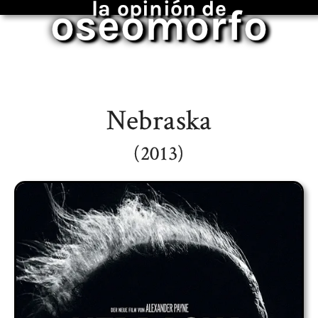
la opinión de
oseomorfo
Nebraska
(2013)