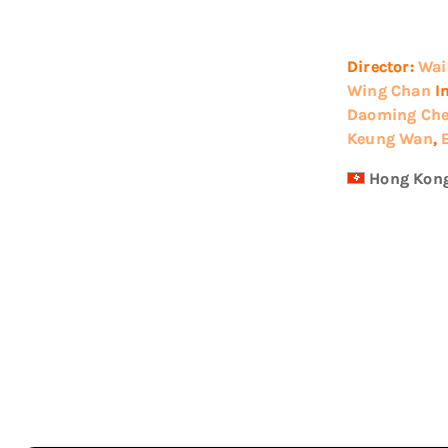
Director:
Wai
Wing Chan
I
Daoming Ch
Keung Wan
,
Hong Kon