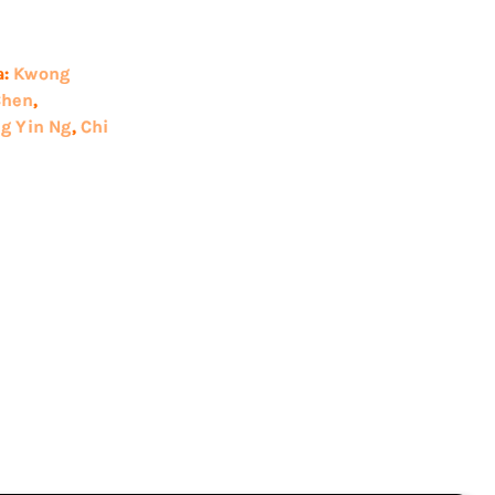
a:
Kwong
Chen
,
g Yin Ng
,
Chi