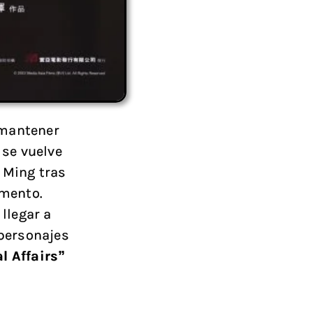
 mantener
” se vuelve
 Ming tras
omento.
llegar a
 personajes
l Affairs”