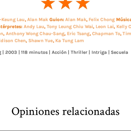
-Keung Lau
,
Alan Mak
Guion:
Alan Mak
,
Felix Chong
Músic
ntérpretes:
Andy Lau
,
Tony Leung Chiu Wai
,
Leon Lai
,
Kelly 
en
,
Anthony Wong Chau-Sang
,
Eric Tsang
,
Chapman To
,
Tim
Edison Chen
,
Shawn Yue
,
Ka Tung Lam
g
|
2003
| 118 minutos
|
Acción
|
Thriller
|
Intriga
|
Secuela
Opiniones relacionadas