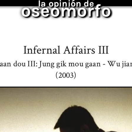
la opinión de
oseomorfo
Infernal Affairs III
an dou III: Jung gik mou gaan - Wu jia
(2003)