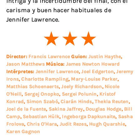
intriga y la incertidumbre del final, con el
carisma y buen hacer habituales de
Jennifer Lawrence.
Director:
Francis Lawrence
Guion:
Justin Haythe
,
Jason Matthews
Música:
James Newton Howard
Intérpretes:
Jennifer Lawrence
,
Joel Edgerton
,
Jeremy
Irons
,
Charlotte Rampling
,
Mary-Louise Parker
,
Matthias Schoenaerts
,
Joely Richardson
,
Nicole
O'Neill
,
Sergej Onopko
,
Sergei Polunin
,
Kristof
Konrad
,
Simon Szabó
,
Ciarán Hinds
,
Thekla Reuten
,
Joel de la Fuente
,
Sakina Jaffrey
,
Douglas Hodge
,
Bill
Camp
,
Sebastian Hülk
,
Ingeborga Dapkunaite
,
Sasha
Frolova
,
Chris O'Hara
,
Judit Rezes
,
Hugh Quarshie
,
Karen Gagnon