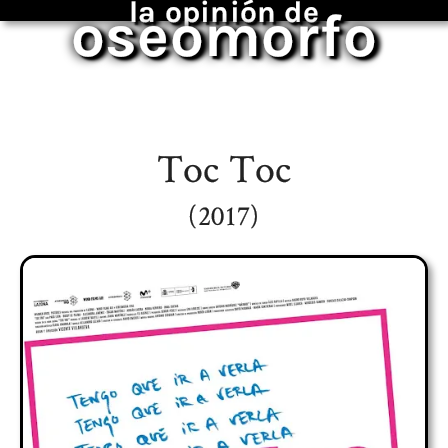
la opinión de
oseomorfo
Toc Toc
(2017)