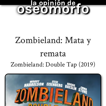
la opinión de
oseomorfo
Zombieland: Mata y
remata
Zombieland: Double Tap (2019)