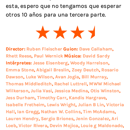
esta, espero que no tengamos que esperar
otros 10 años para una tercera parte.
Director:
Ruben Fleischer
Guion:
Dave Callaham
,
Rhett Reese
,
Paul Wernick
Música:
David Sardy
Intérpretes:
Jesse Eisenberg
,
Woody Harrelson
,
Emma Stone
,
Abigail Breslin
,
Zoey Deutch
,
Rosario
Dawson
,
Luke Wilson
,
Avan Jogia
,
Bill Murray
,
Thomas Middleditch
,
Rachel Luttrell
,
MWW Michael
Wilkerson
,
Julia Vasi
,
Jessica Medina
,
Otis Winston
,
Jess Durham
,
Timothy Carr
,
Kandis Hargrave
,
Isabelle Fretheim
,
Lewis Wright
,
Julian B Lin
,
Victoria
Hall
,
Ian Gregg
,
Nathan W. Collins
,
Tim McAdams
,
Lauren Hendry
,
Sergio Briones
,
Jenin Gonzalez
,
Ari
Loeb
,
Victor Rivera
,
Devin Mojica
,
Louie g Maldonado
,