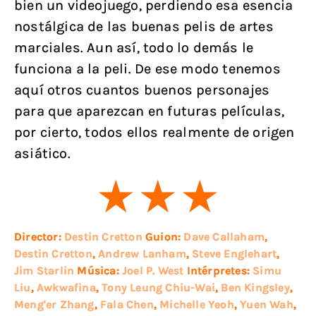
bien un videojuego, perdiendo esa esencia
nostálgica de las buenas pelis de artes
marciales. Aun así, todo lo demás le
funciona a la peli. De ese modo tenemos
aquí otros cuantos buenos personajes
para que aparezcan en futuras películas,
por cierto, todos ellos realmente de origen
asiático.
Director:
Destin Cretton
Guion:
Dave Callaham
,
Destin Cretton
,
Andrew Lanham
,
Steve Englehart
,
Jim Starlin
Música:
Joel P. West
Intérpretes:
Simu
Liu
,
Awkwafina
,
Tony Leung Chiu-Wai
,
Ben Kingsley
,
Meng'er Zhang
,
Fala Chen
,
Michelle Yeoh
,
Yuen Wah
,