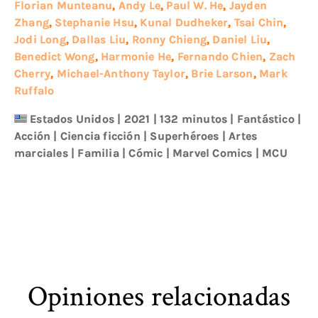
Florian Munteanu
,
Andy Le
,
Paul W. He
,
Jayden
Zhang
,
Stephanie Hsu
,
Kunal Dudheker
,
Tsai Chin
,
Jodi Long
,
Dallas Liu
,
Ronny Chieng
,
Daniel Liu
,
Benedict Wong
,
Harmonie He
,
Fernando Chien
,
Zach
Cherry
,
Michael-Anthony Taylor
,
Brie Larson
,
Mark
Ruffalo
Estados Unidos
|
2021
| 132 minutos
|
Fantástico
|
Acción
|
Ciencia ficción
|
Superhéroes
|
Artes
marciales
|
Familia
|
Cómic
|
Marvel Comics
|
MCU
Opiniones relacionadas