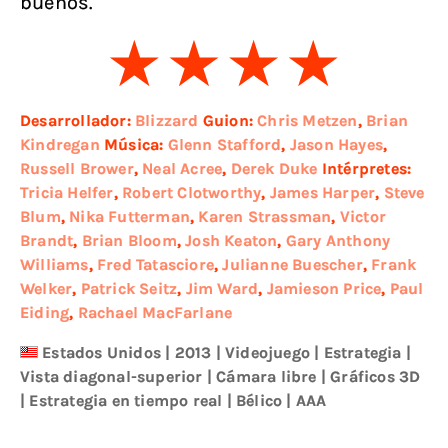
buenos.
Desarrollador:
Blizzard
Guion:
Chris Metzen
,
Brian
Kindregan
Música:
Glenn Stafford
,
Jason Hayes
,
Russell Brower
,
Neal Acree
,
Derek Duke
Intérpretes:
Tricia Helfer
,
Robert Clotworthy
,
James Harper
,
Steve
Blum
,
Nika Futterman
,
Karen Strassman
,
Victor
Brandt
,
Brian Bloom
,
Josh Keaton
,
Gary Anthony
Williams
,
Fred Tatasciore
,
Julianne Buescher
,
Frank
Welker
,
Patrick Seitz
,
Jim Ward
,
Jamieson Price
,
Paul
Eiding
,
Rachael MacFarlane
Estados Unidos
|
2013
|
Videojuego
|
Estrategia
|
Vista diagonal-superior
|
Cámara libre
|
Gráficos 3D
|
Estrategia en tiempo real
|
Bélico
|
AAA