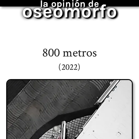
la opinión de
oseomorfo
800 metros
(2022)