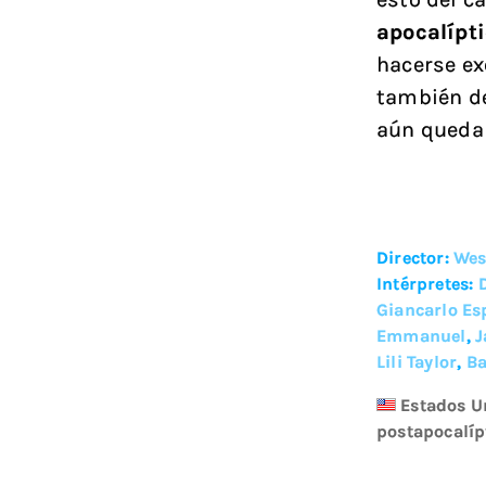
apocalípt
hacerse ex
también de
aún queda 
Director:
Wes
Intérpretes:
Giancarlo Es
Emmanuel
,
J
Lili Taylor
,
Ba
Estados U
postapocalíp