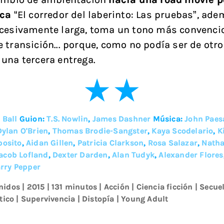
ica
“El corredor del laberinto: Las pruebas”, ad
cesivamente larga, toma un tono más convencio
 transición... porque, como no podía ser de otr
una tercera entrega.
 Ball
Guion:
T.S. Nowlin
,
James Dashner
Música:
John Paes
Dylan O'Brien
,
Thomas Brodie-Sangster
,
Kaya Scodelario
,
K
posito
,
Aidan Gillen
,
Patricia Clarkson
,
Rosa Salazar
,
Natha
acob Lofland
,
Dexter Darden
,
Alan Tudyk
,
Alexander Flores
rry Pepper
nidos
|
2015
| 131 minutos
|
Acción
|
Ciencia ficción
|
Secue
tico
|
Supervivencia
|
Distopía
|
Young Adult