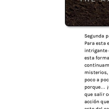
Segunda pa
Para esta 
intrigante
esta forma
continuame
misterios,
poco a poc
porque… ¡C
que salir 
acción que
esto del 