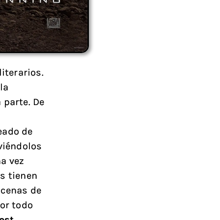
iterarios.
la
 parte. De
eado de
lviéndolos
na vez
s tienen
scenas de
por todo
ost