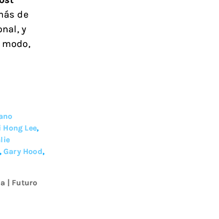
emás de
nal, y
o modo,
ano
i Hong Lee
,
lie
,
Gary Hood
,
la
|
Futuro