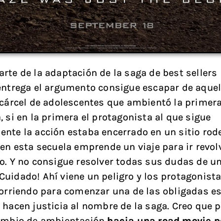
rte de la adaptación de la saga de best sellers l
entrega el argumento consigue escapar de aquel
 cárcel de adolescentes que ambientó la primera
, si en la primera el protagonista al que sigue
nte la acción estaba encerrado en un sitio rod
 en esta secuela emprende un viaje para ir revo
o. Y no consigue resolver todas sus dudas de u
uidado! Ahí viene un peligro y los protagonista
corriendo para comenzar una de las obligadas e
 hacen justicia al nombre de la saga. Creo que 
cambio de ambientación
hacia una road movie p