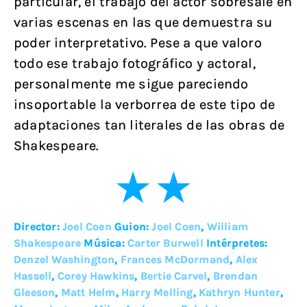
particular, el trabajo del actor sobresale en
varias escenas en las que demuestra su
poder interpretativo. Pese a que valoro
todo ese trabajo fotográfico y actoral,
personalmente me sigue pareciendo
insoportable la verborrea de este tipo de
adaptaciones tan literales de las obras de
Shakespeare.
Director:
Joel Coen
Guion:
Joel Coen
,
William
Shakespeare
Música:
Carter Burwell
Intérpretes:
Denzel Washington
,
Frances McDormand
,
Alex
Hassell
,
Corey Hawkins
,
Bertie Carvel
,
Brendan
Gleeson
,
Matt Helm
,
Harry Melling
,
Kathryn Hunter
,