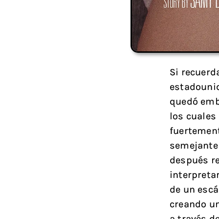
Si recuerda
estadouni
quedó emba
los cuales
fuertement
semejante 
después re
interpretar
de un escá
creando un
a través d