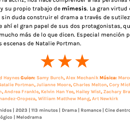
a y su propio trabajo de
mímesis
. La gran virtud
s sin duda construir el drama a través de sutile
De ahí el gran papel de sus dos protagonistas, q
mucho más de lo que dicen. Especial mención p
s escenas de Natalie Portman.
d Haynes
Guion:
Samy Burch
,
Alex Mechanik
Música:
Marc
Natalie Portman
,
Julianne Moore
,
Charles Melton
,
Cory Mic
n
,
Andrea Frankle
,
Kelvin Han Yee
,
Hailey Wist
,
Zachary Br
rnandez-Oropeza
,
William Matthew Mang
,
Art Newkirk
nidos
|
2023
| 113 minutos
|
Drama
|
Romance
|
Cine dentro
lógico
|
Melodrama