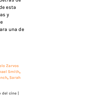
 de esta
zas y
ue
ara una de
elo Zarvos
hael Smith
,
anch
,
Sarah
 del cine
|