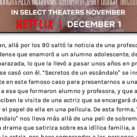
n, allá por los 90 saltó la noticia de una profes
dense que enamoró a un alumno adolescente, de
razada, lo que la llevó a pasar unos años en pr
 se casó con él. “Secretos de un escándalo” se in
e en este famoso caso para presentarnos a una
a esa que formaron alumno y profesora, y que 
ciben la visita de una actriz que se encargará d
 el papel de ella en una película. De esta forma,
ndalo” nos lleva más allá de una peli de sobrem
 drama que satiriza sobre esa idílica familia, a 
e la actriz, nos hace comprender a las personas