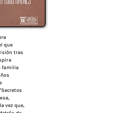
ora
l que
isión tras
spira
 familia
años
e
 “Secretos
esa,
la vez que,
 detrás de