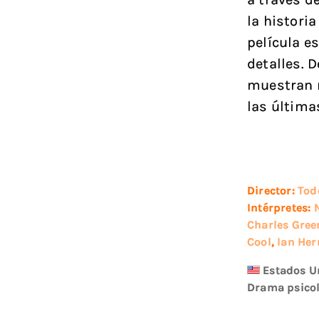
la histori
película e
detalles. 
muestran 
las última
Director:
Tod
Intérpretes:
Charles Gree
Cool
,
Ian He
Estados U
Drama psico