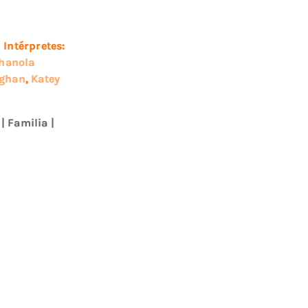
h
Intérpretes:
hanola
ghan
,
Katey
|
Familia
|