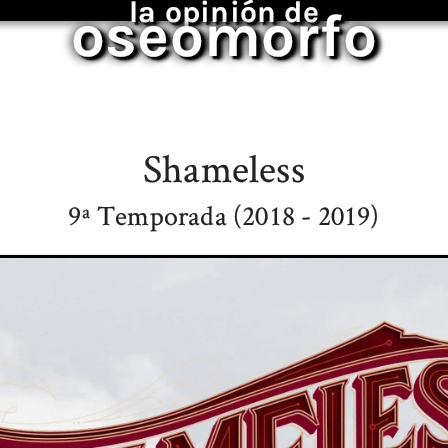
la opinión de
oseomorfo
Shameless
9ª Temporada (2018 - 2019)