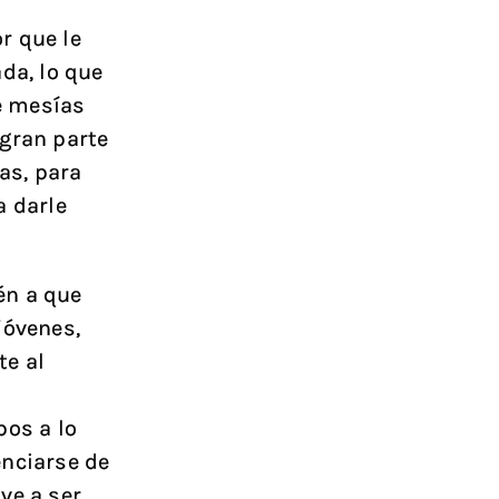
r que le
da, lo que
e mesías
 gran parte
as, para
a darle
én a que
jóvenes,
te al
bos a lo
enciarse de
ve a ser