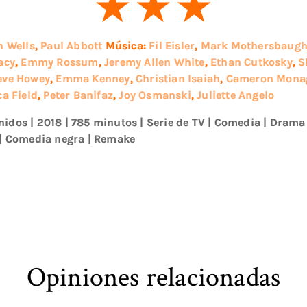
n Wells
,
Paul Abbott
Música:
Fil Eisler
,
Mark Mothersbaug
acy
,
Emmy Rossum
,
Jeremy Allen White
,
Ethan Cutkosky
,
S
eve Howey
,
Emma Kenney
,
Christian Isaiah
,
Cameron Mona
a Field
,
Peter Banifaz
,
Joy Osmanski
,
Juliette Angelo
nidos
|
2018
| 785 minutos
|
Serie de TV
|
Comedia
|
Drama
|
Comedia negra
|
Remake
Opiniones relacionadas