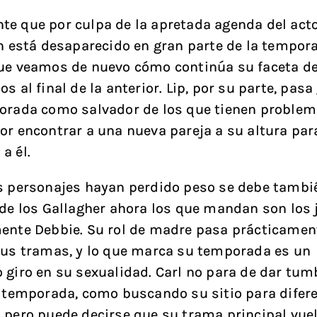
e que por culpa de la apretada agenda del acto
an está desaparecido en gran parte de la tempora
ue veamos de nuevo cómo continúa su faceta d
s al final de la anterior. Lip, por su parte, pasa
orada como salvador de los que tienen problem
or encontrar a una nueva pareja a su altura par
a él.
s personajes hayan perdido peso se debe tambi
 de los Gallagher ahora los que mandan son los 
ente Debbie. Su rol de madre pasa prácticamen
sus tramas, y lo que marca su temporada es un
 giro en su sexualidad. Carl no para de dar tum
a temporada, como buscando su sitio para difer
 pero puede decirse que su trama principal vuel