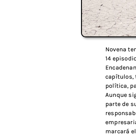
Novena tem
14 episodi
Encadenan
capítulos,
política, 
Aunque sig
parte de su
responsabi
empresaria 
marcará el