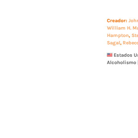
Creador:
Joh
William H. M
Hampton
,
St
Sagal
,
Rebecc
Estados U
Alcoholismo