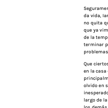
Segurament
da vida, I
no quita q
que ya vimo
de la temp
terminar p
problemas 
Que cierto
en la casa
principalm
olvido en 
inesperado
largo de l
los demás,