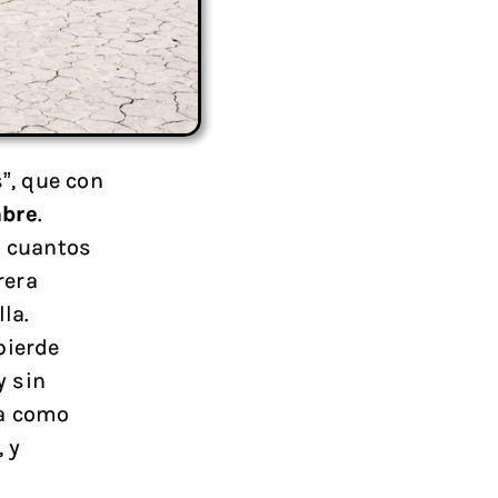
”, que con
mbre
.
 cuantos
rera
la.
pierde
y sin
da como
, y