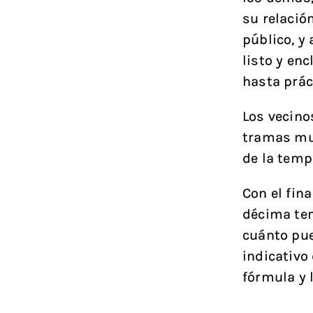
su relació
público, y
listo y enc
hasta prác
Los vecinos
tramas muy
de la temp
Con el fin
décima te
cuánto pue
indicativo
fórmula y 