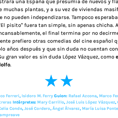
strara una España que presumía de nuevos y f
de muchas plantas, y a su vez de viviendas masi
e no pueden independizarse. Tampoco esperaba
El pisito” fuera tan simple, sin apenas chicha.
incansablemente, el final termina por no decirm
nte prefiero otras comedias del cine español 
olo años después y que sin duda no cuentan con
 Su gran valor es sin duda López Vázquez, como
olfo
.
co Ferreri
,
Isidoro M. Ferry
Guion:
Rafael Azcona
,
Marco Fer
treras
Intérpretes:
Mary Carrillo
,
José Luis López Vázquez
,
Celia Conde
,
José Cordero
,
Ángel Álvarez
,
María Luisa Pont
Lampreave