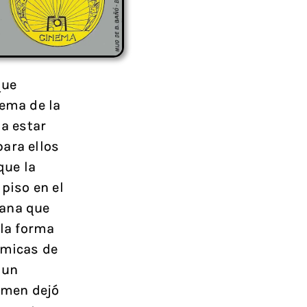
que
lema de la
 a estar
ara ellos
que la
piso en el
iana que
 la forma
ómicas de
 un
gimen dejó