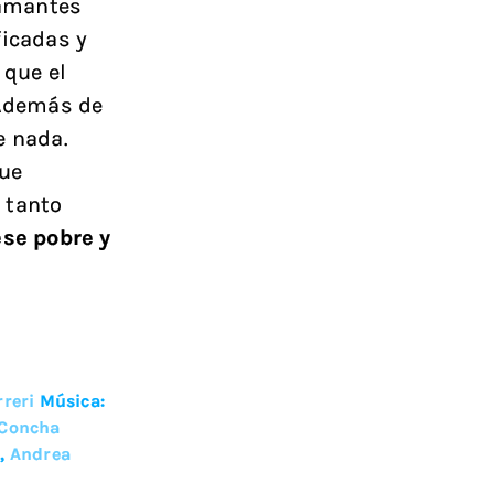
lamantes
ficadas y
 que el
 Además de
e nada.
que
 tanto
ese pobre y
reri
Música:
Concha
e
,
Andrea