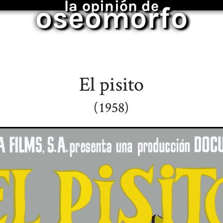
la opinión de
oseomorfo
El pisito
(1958)