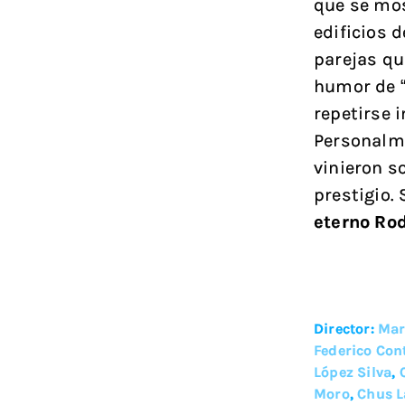
que se mo
edificios 
parejas qu
humor de “
repetirse 
Personalme
vinieron s
prestigio.
eterno Rod
Director:
Mar
Federico Con
López Silva
,
Moro
,
Chus 