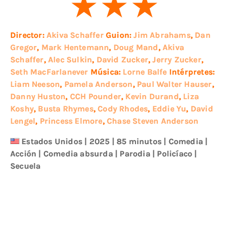
Director:
Akiva Schaffer
Guion:
Jim Abrahams
,
Dan
Gregor
,
Mark Hentemann
,
Doug Mand
,
Akiva
Schaffer
,
Alec Sulkin
,
David Zucker
,
Jerry Zucker
,
Seth MacFarlanever
Música:
Lorne Balfe
Intérpretes:
Liam Neeson
,
Pamela Anderson
,
Paul Walter Hauser
,
Danny Huston
,
CCH Pounder
,
Kevin Durand
,
Liza
Koshy
,
Busta Rhymes
,
Cody Rhodes
,
Eddie Yu
,
David
Lengel
,
Princess Elmore
,
Chase Steven Anderson
Estados Unidos
|
2025
| 85 minutos
|
Comedia
|
Acción
|
Comedia absurda
|
Parodia
|
Policíaco
|
Secuela