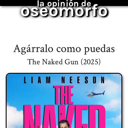
la opinión de
oseomorfo
Agárralo como puedas
The Naked Gun (2025)