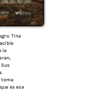
gro. Tina
acible
 la
aran,
. Sus
a.
lo toma
 que es esa