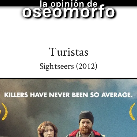
la opinión de
oseomorfo
Turistas
Sightseers (2012)