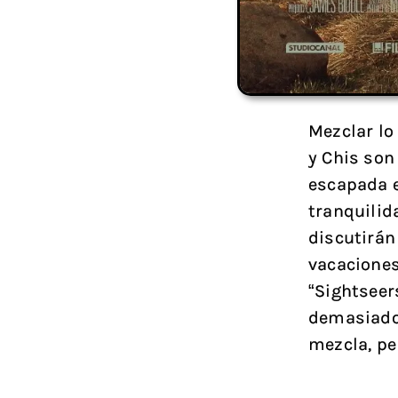
Mezclar lo
y Chis son
escapada e
tranquilid
discutirán
vacacione
“Sightseers
demasiado 
mezcla, pe