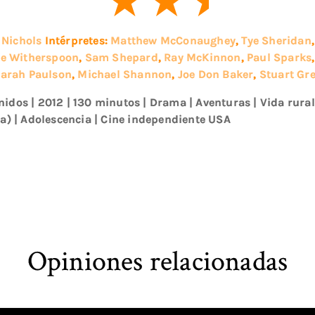
 Nichols
Intérpretes:
Matthew McConaughey
,
Tye Sheridan
se Witherspoon
,
Sam Shepard
,
Ray McKinnon
,
Paul Sparks
arah Paulson
,
Michael Shannon
,
Joe Don Baker
,
Stuart Gr
nidos
|
2012
| 130 minutos
|
Drama
|
Aventuras
|
Vida rural
a)
|
Adolescencia
|
Cine independiente USA
Opiniones relacionadas