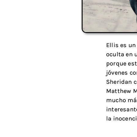
Ellis es u
oculta en u
porque est
jóvenes c
Sheridan c
Matthew Mc
mucho más 
interesant
la inocenci