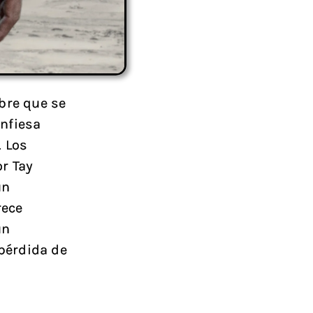
bre que se
onfiesa
. Los
or Tay
un
rece
un
pérdida de