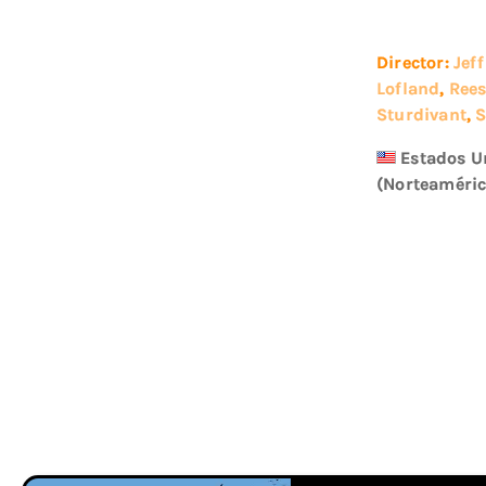
Director:
Jeff
Lofland
,
Ree
Sturdivant
,
S
Estados U
(Norteaméric