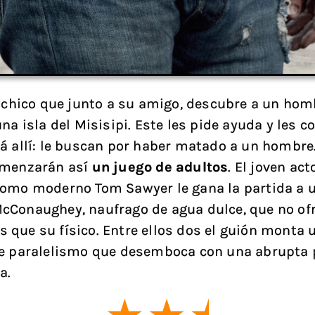
n chico que junto a su amigo, descubre a un hom
na isla del Misisipi. Este les pide ayuda y les c
á allí: le buscan por haber matado a un hombre
omenzarán así
un juego de adultos
. El joven act
omo moderno Tom Sawyer le gana la partida a 
Conaughey, naufrago de agua dulce, que no of
que su físico. Entre ellos dos el guión monta 
e paralelismo que desemboca con una abrupta 
a.