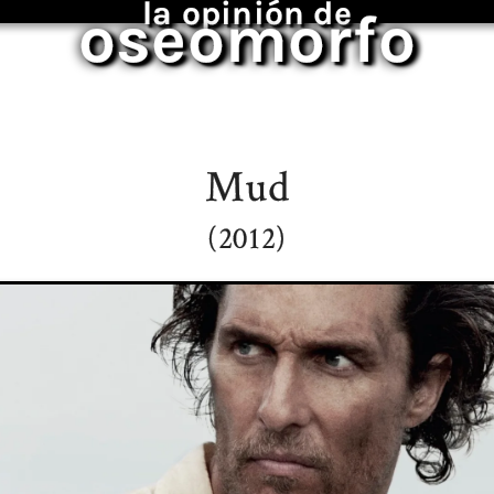
la opinión de
oseomorfo
Mud
(2012)