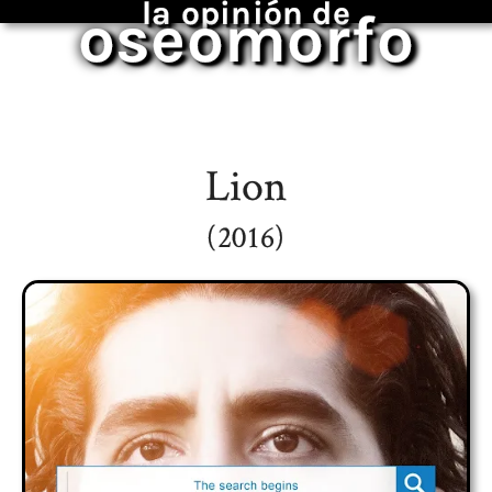
la opinión de
oseomorfo
Lion
(2016)