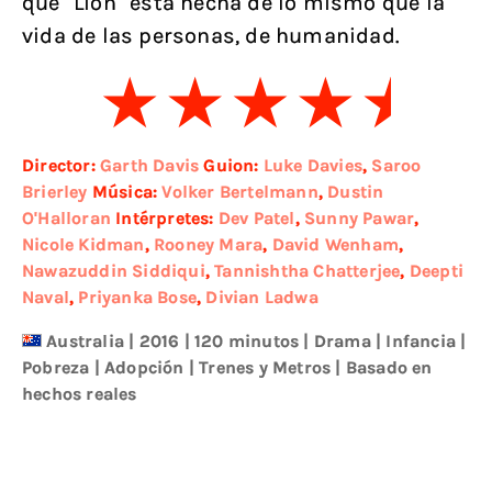
que “Lion” está hecha de lo mismo que la
vida de las personas, de humanidad.
Director:
Garth Davis
Guion:
Luke Davies
,
Saroo
Brierley
Música:
Volker Bertelmann
,
Dustin
O'Halloran
Intérpretes:
Dev Patel
,
Sunny Pawar
,
Nicole Kidman
,
Rooney Mara
,
David Wenham
,
Nawazuddin Siddiqui
,
Tannishtha Chatterjee
,
Deepti
Naval
,
Priyanka Bose
,
Divian Ladwa
Australia
|
2016
| 120 minutos
|
Drama
|
Infancia
|
Pobreza
|
Adopción
|
Trenes y Metros
|
Basado en
hechos reales