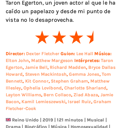
Taron Egerton, un joven actor al que le ha
caído un papelazo y desde mi punto de
vista no lo desaprovecha.
Director:
Dexter Fletcher
Guion:
Lee Hall
Música:
Elton John
,
Matthew Margeson
Intérpretes:
Taron
Egerton
,
Jamie Bell
,
Richard Madden
,
Bryce Dallas
Howard
,
Steven Mackintosh
,
Gemma Jones
,
Tom
Bennett
,
Kit Connor
,
Stephen Graham
,
Matthew
Illesley
,
Ophelia Lovibond
,
Charlotte Sharland
,
Layton Williams
,
Bern Collaco
,
Ziad Abaza
,
Jamie
Bacon
,
Kamil Lemieszewski
,
Israel Ruiz
,
Graham
Fletcher-Cook
Reino Unido
|
2019
| 121 minutos
|
Musical
|
Drama
|
Biográfico
|
Música
|
Homosexualidad
|