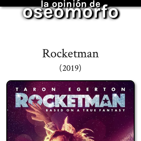
la opinión de
oseomorfo
Rocketman
(2019)