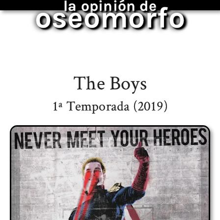
la opinión de
oseomorfo
The Boys
1ª Temporada (2019)