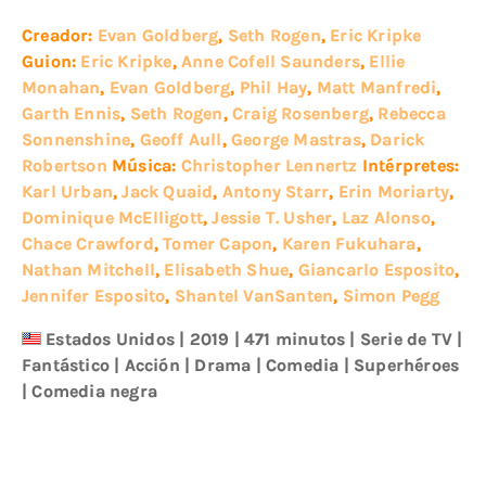
Creador:
Evan Goldberg
,
Seth Rogen
,
Eric Kripke
Guion:
Eric Kripke
,
Anne Cofell Saunders
,
Ellie
Monahan
,
Evan Goldberg
,
Phil Hay
,
Matt Manfredi
,
Garth Ennis
,
Seth Rogen
,
Craig Rosenberg
,
Rebecca
Sonnenshine
,
Geoff Aull
,
George Mastras
,
Darick
Robertson
Música:
Christopher Lennertz
Intérpretes:
Karl Urban
,
Jack Quaid
,
Antony Starr
,
Erin Moriarty
,
Dominique McElligott
,
Jessie T. Usher
,
Laz Alonso
,
Chace Crawford
,
Tomer Capon
,
Karen Fukuhara
,
Nathan Mitchell
,
Elisabeth Shue
,
Giancarlo Esposito
,
Jennifer Esposito
,
Shantel VanSanten
,
Simon Pegg
Estados Unidos
|
2019
| 471 minutos
|
Serie de TV
|
Fantástico
|
Acción
|
Drama
|
Comedia
|
Superhéroes
|
Comedia negra