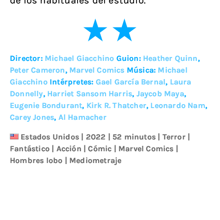
de los habituales del estudio.
Director:
Michael Giacchino
Guion:
Heather Quinn
,
Peter Cameron
,
Marvel Comics
Música:
Michael
Giacchino
Intérpretes:
Gael García Bernal
,
Laura
Donnelly
,
Harriet Sansom Harris
,
Jaycob Maya
,
Eugenie Bondurant
,
Kirk R. Thatcher
,
Leonardo Nam
,
Carey Jones
,
Al Hamacher
Estados Unidos
|
2022
| 52 minutos
|
Terror
|
Fantástico
|
Acción
|
Cómic
|
Marvel Comics
|
Hombres lobo
|
Mediometraje