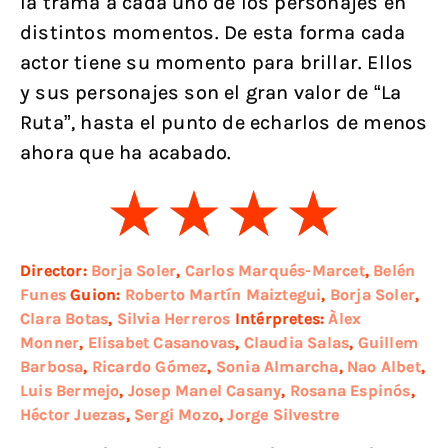
la trama a cada uno de los personajes en
distintos momentos. De esta forma cada
actor tiene su momento para brillar. Ellos
y sus personajes son el gran valor de “La
Ruta”, hasta el punto de echarlos de menos
ahora que ha acabado.
Director:
Borja Soler
,
Carlos Marqués-Marcet
,
Belén
Funes
Guion:
Roberto Martín Maiztegui
,
Borja Soler
,
Clara Botas
,
Silvia Herreros
Intérpretes:
Àlex
Monner
,
Elisabet Casanovas
,
Claudia Salas
,
Guillem
Barbosa
,
Ricardo Gómez
,
Sonia Almarcha
,
Nao Albet
,
Luis Bermejo
,
Josep Manel Casany
,
Rosana Espinós
,
Héctor Juezas
,
Sergi Mozo
,
Jorge Silvestre