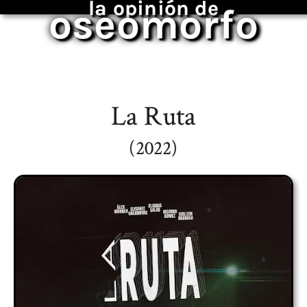
la opinión de
oseomorfo
La Ruta
(2022)