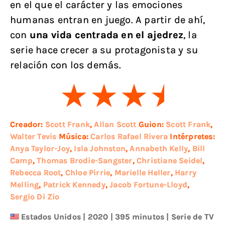
en el que el carácter y las emociones
humanas entran en juego. A partir de ahí,
con
una vida centrada en el ajedrez
, la
serie hace crecer a su protagonista y su
relación con los demás.
Creador:
Scott Frank
,
Allan Scott
Guion:
Scott Frank
,
Walter Tevis
Música:
Carlos Rafael Rivera
Intérpretes:
Anya Taylor-Joy
,
Isla Johnston
,
Annabeth Kelly
,
Bill
Camp
,
Thomas Brodie-Sangster
,
Christiane Seidel
,
Rebecca Root
,
Chloe Pirrie
,
Marielle Heller
,
Harry
Melling
,
Patrick Kennedy
,
Jacob Fortune-Lloyd
,
Sergio Di Zio
Estados Unidos
|
2020
| 395 minutos
|
Serie de TV