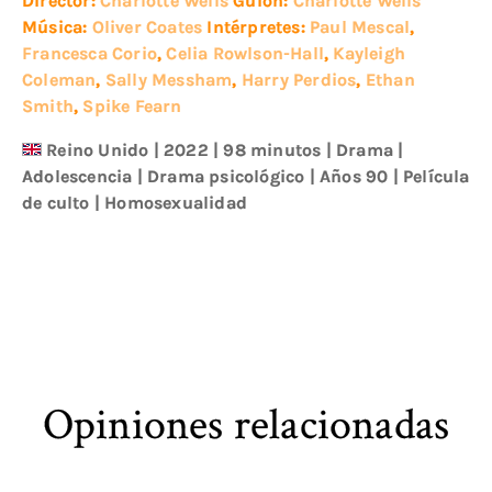
Director:
Charlotte Wells
Guion:
Charlotte Wells
Música:
Oliver Coates
Intérpretes:
Paul Mescal
,
Francesca Corio
,
Celia Rowlson-Hall
,
Kayleigh
Coleman
,
Sally Messham
,
Harry Perdios
,
Ethan
Smith
,
Spike Fearn
Reino Unido
|
2022
| 98 minutos
|
Drama
|
Adolescencia
|
Drama psicológico
|
Años 90
|
Película
de culto
|
Homosexualidad
Opiniones relacionadas