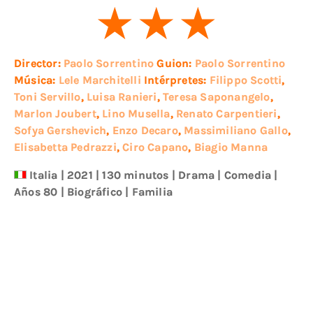
Director:
Paolo Sorrentino
Guion:
Paolo Sorrentino
Música:
Lele Marchitelli
Intérpretes:
Filippo Scotti
,
Toni Servillo
,
Luisa Ranieri
,
Teresa Saponangelo
,
Marlon Joubert
,
Lino Musella
,
Renato Carpentieri
,
Sofya Gershevich
,
Enzo Decaro
,
Massimiliano Gallo
,
Elisabetta Pedrazzi
,
Ciro Capano
,
Biagio Manna
Italia
|
2021
| 130 minutos
|
Drama
|
Comedia
|
Años 80
|
Biográfico
|
Familia