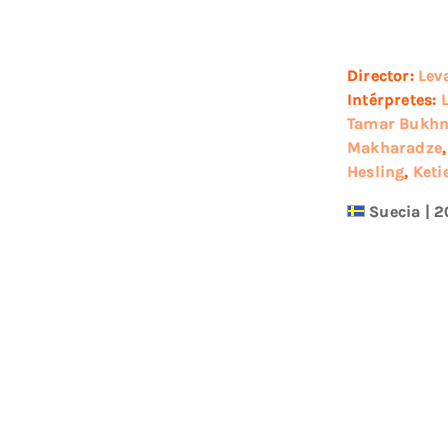
Director:
Lev
Intérpretes:
Tamar Bukhni
Makharadze
Hesling
,
Keti
Suecia
|
2