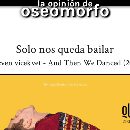
la opinión de
oseomorfo
Solo nos queda bailar
cven vicekvet - And Then We Danced (2