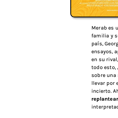
Merab es u
familia y s
país, Geor
ensayos, a
en su riva
todo esto,
sobre una 
llevar por 
incierto. 
replantea
interpreta