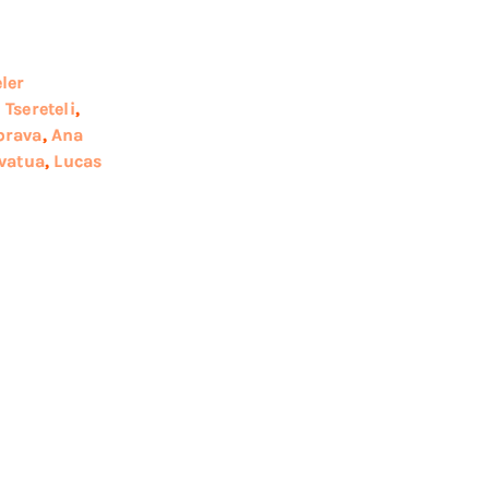
ler
 Tsereteli
,
brava
,
Ana
vatua
,
Lucas