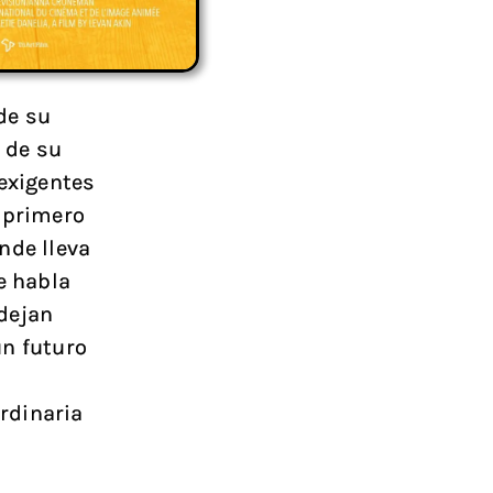
de su
l de su
 exigentes
 primero
nde lleva
e habla
dejan
un futuro
e
rdinaria