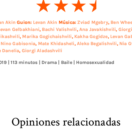
an Akin
Guion:
Levan Akin
Música:
Zviad Mgebry
,
Ben Whee
Levan Gelbakhiani
,
Bachi Valishvili
,
Ana Javakishvili
,
Giorgi
kashvili
,
Marika Gogichaishvili
,
Kakha Gogidze
,
Levan Ga
,
Nino Gabisonia
,
Mate Khidasheli
,
Aleko Begalishvili
,
Nia G
e Danelia
,
Giorgi Aladashvili
019
| 113 minutos
|
Drama
|
Baile
|
Homosexualidad
Opiniones relacionadas