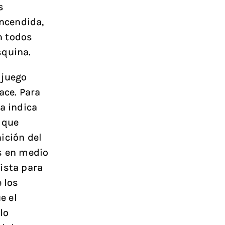
s
encendida,
en todos
squina.
 juego
ace. Para
a indica
 que
ición del
s en medio
ista para
 los
e el
lo