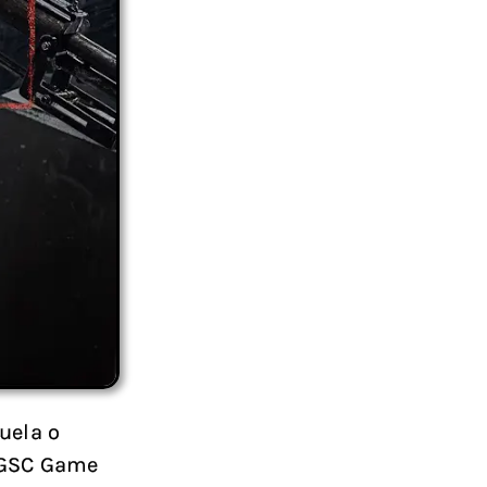
uela o
o GSC Game