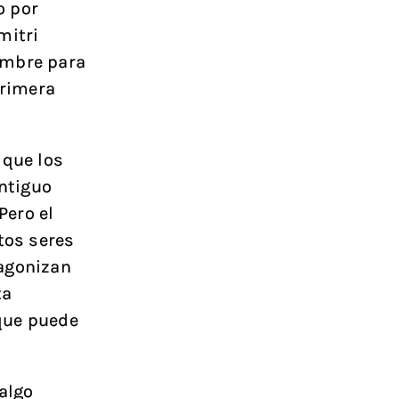
o por
mitri
ombre para
primera
 que los
antiguo
Pero el
tos seres
tagonizan
ta
que puede
algo