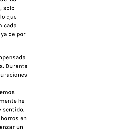
, solo
lo que
n cada
 ya de por
ompensada
s. Durante
guraciones
remos
lmente he
 sentido.
ahorros en
anzar un