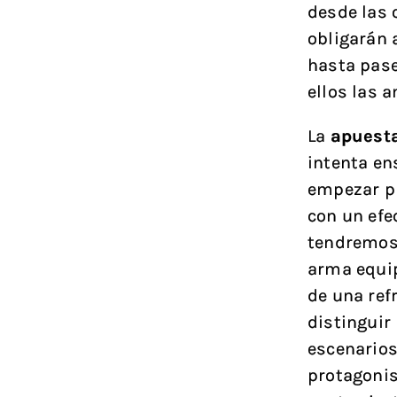
desde las 
obligarán 
hasta pasea
ellos las 
La
apuesta
intenta en
empezar pr
con un efe
tendremos 
arma equi
de una ref
distinguir
escenarios
protagoni