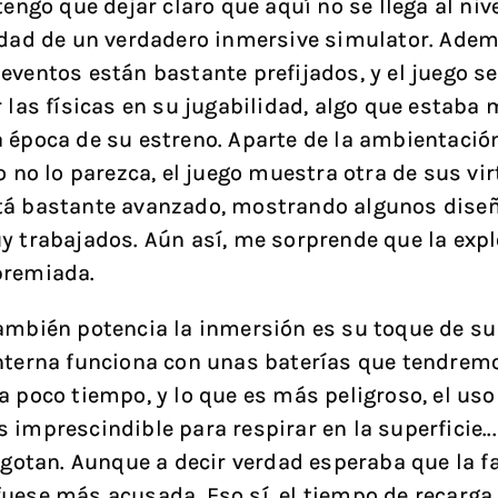
tengo que dejar claro que aquí no se llega al niv
idad de un verdadero inmersive simulator. Adem
eventos están bastante prefijados, y el juego s
r las físicas en su jugabilidad, algo que estaba
 época de su estreno. Aparte de la ambientació
io no lo parezca, el juego muestra otra de sus vi
tá bastante avanzado, mostrando algunos dise
y trabajados. Aún así, me sorprende que la exp
premiada.
ambién potencia la inmersión es su toque de sur
nterna funciona con unas baterías que tendrem
a poco tiempo, y lo que es más peligroso, el uso
 imprescindible para respirar en la superficie...
 agotan. Aunque a decir verdad esperaba que la f
uese más acusada. Eso sí, el tiempo de recarga 