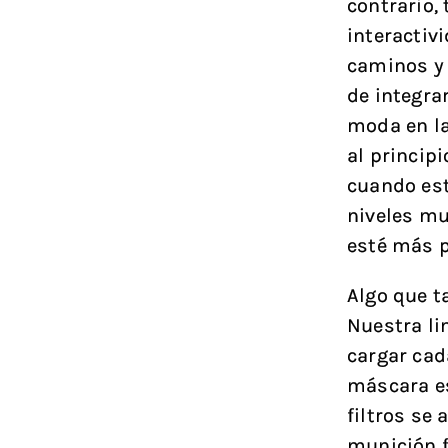
contrario, 
interactiv
caminos y 
de integra
moda en la
al princip
cuando es
niveles mu
esté más 
Algo que t
Nuestra li
cargar cad
máscara es
filtros se
munición f