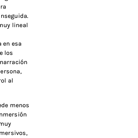
ara
nseguida.
muy lineal
a en esa
e los
 narración
persona,
ol al
uede menos
 inmersión
 muy
mersivos,