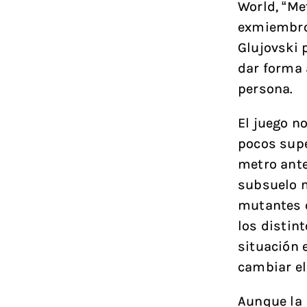
World, “Me
exmiembros
Glujovski 
dar forma 
persona.
El juego n
pocos supe
metro ante 
subsuelo n
mutantes q
los distin
situación 
cambiar el
Aunque la 