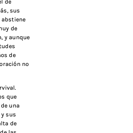
el de
ás, sus
e abstiene
 muy de
n, y aunque
rtudes
ños de
loración no
vival.
os que
 de una
 y sus
alta de
de las