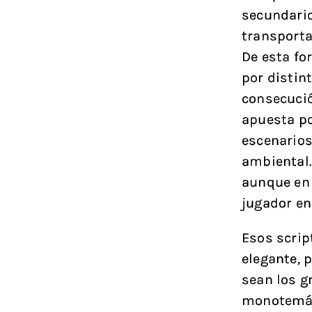
secundario
transport
De esta fo
por distin
consecució
apuesta po
escenarios
ambiental.
aunque en e
jugador en
Esos scri
elegante, 
sean los g
monotemáti