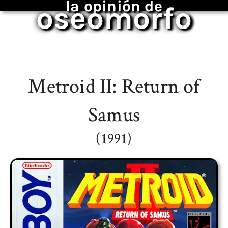
la opinión de
oseomorfo
Metroid II: Return of
Samus
(1991)