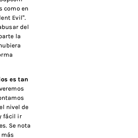
os como en
nt Evil”.
 abusar del
parte la
hubiera
forma
ios es tan
overemos
 contamos
l nivel de
fácil ir
es. Se nota
s más