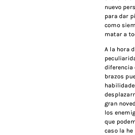
nuevo pers
para dar p
como siem
matar a to
A la hora 
peculiarid
diferencia
brazos pu
habilidade
desplazarn
gran noved
los enemig
que podem
caso la he