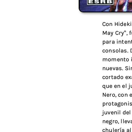
Con Hideki
May Cry”, 
para inten
consolas. 
momento i
nuevas. Si
cortado ex
que en el 
Nero, con 
protagonis
juvenil de
negro, lle
chulería a