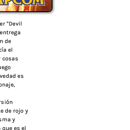
er “Devil
 entrega
ón de
ía el
r cosas
uego
ovedad es
onaje,
rsión
e de rojo y
isma y
 que es el