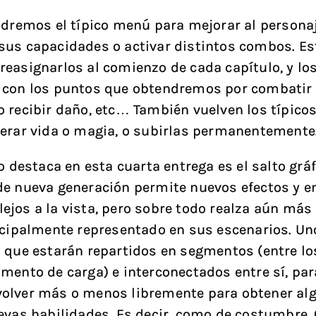
ndremos el típico menú para mejorar al personaj
us capacidades o activar distintos combos. Es
easignarlos al comienzo de cada capítulo, y lo
con los puntos que obtendremos por combatir 
 recibir daño, etc… También vuelven los típicos
erar vida o magia, o subirlas permanentemente
o destaca en esta cuarta entrega es el salto gráf
e nueva generación permite nuevos efectos y 
jos a la vista, pero sobre todo realza aún más e
ncipalmente representado en sus escenarios. Un
 que estarán repartidos en segmentos (entre lo
mento de carga) e interconectados entre sí, pa
olver más o menos libremente para obtener alg
evas habilidades. Es decir, como de costumbre