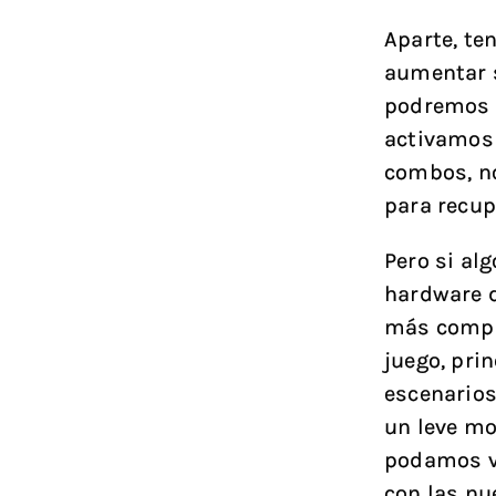
Aparte, te
aumentar s
podremos r
activamos 
combos, no
para recup
Pero si alg
hardware d
más comple
juego, pri
escenarios
un leve mo
podamos v
con las nu