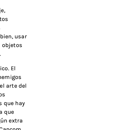
e,
tos
s
bien, usar
 objetos
.
ico. El
enemigos
l arte del
os
s que hay
ra que
ún extra
, Capcom