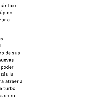
mántico
túpido
zar a
us
l
no de sus
nuevas
l poder
zás la
a atraer a
e turbo
s en mi