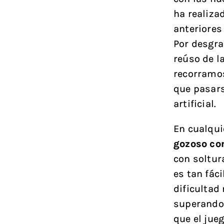
ha realiza
anteriores
Por desgra
reúso de l
recorramos
que pasars
artificial.
En cualqui
gozoso co
con soltur
es tan fác
dificultad
superando 
que el jue