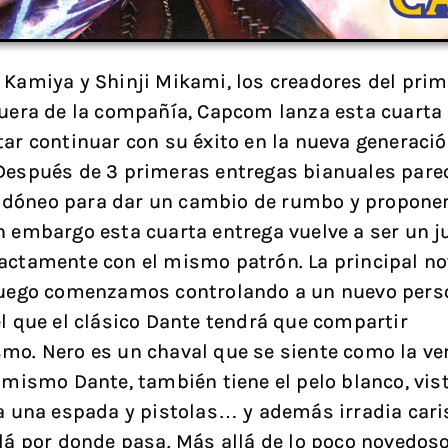
 Kamiya y Shinji Mikami, los creadores del prim
fuera de la compañía, Capcom lanza esta cuarta
tar continuar con su éxito en la nueva generaci
Después de 3 primeras entregas bianuales parec
dóneo para dar un cambio de rumbo y propone
n embargo esta cuarta entrega vuelve a ser un j
actamente con el mismo patrón. La principal n
juego comenzamos controlando a un nuevo pers
el que el clásico Dante tendrá que compartir
mo. Nero es un chaval que se siente como la ve
l mismo Dante, también tiene el pelo blanco, vist
va una espada y pistolas… y además irradia car
llá por donde pasa. Más allá de lo poco novedoso