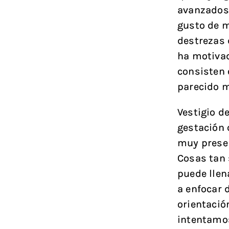
avanzados 
gusto de m
destrezas 
ha motivad
consisten 
parecido m
Vestigio d
gestación 
muy presen
Cosas tan 
puede lle
a enfocar 
orientació
intentamo