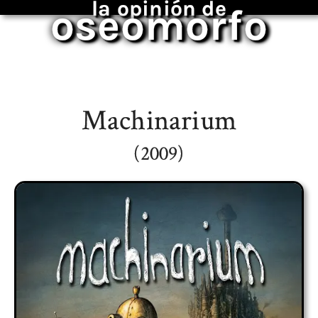
la opinión de
oseomorfo
Machinarium
(2009)