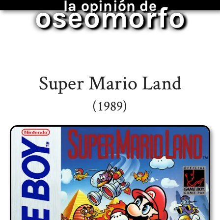
la opinión de
oseomorfo
Super Mario Land
(1989)