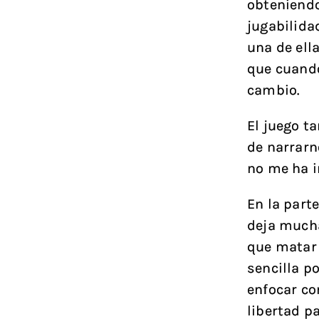
obteniendo,
jugabilida
una de ell
que cuando
cambio.
El juego t
de narrarn
no me ha 
En la part
deja mucha
que matar
sencilla p
enfocar co
libertad p