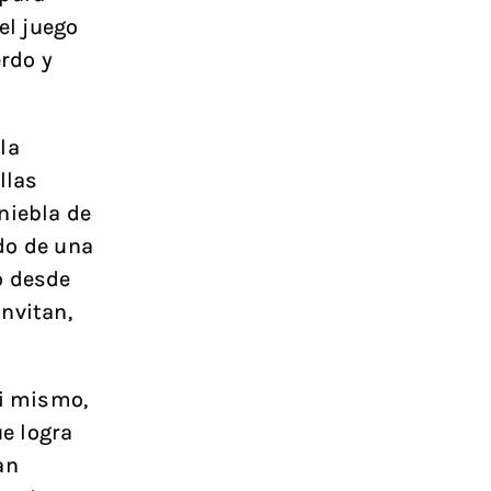
el juego
erdo y
la
llas
niebla de
do de una
o desde
nvitan,
si mismo,
e logra
an