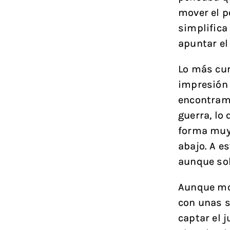
mover el p
simplifica
apuntar e
Lo más cur
impresión 
encontramo
guerra, lo
forma muy 
abajo. A e
aunque sol
Aunque mov
con unas s
captar el 