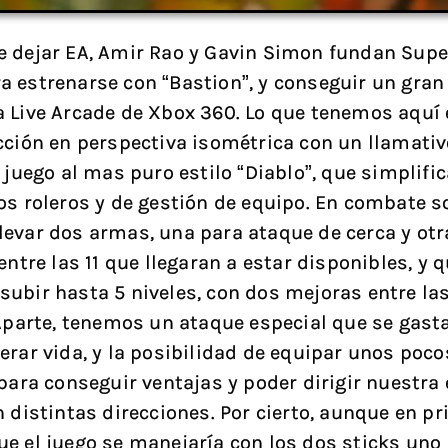
 dejar EA, Amir Rao y Gavin Simon fundan Supe
 estrenarse con “Bastion”, y conseguir un gran 
 Live Arcade de Xbox 360. Lo que tenemos aquí 
cción en perspectiva isométrica con un llamati
n juego al mas puro estilo “Diablo”, que simplifi
os roleros y de gestión de equipo. En combate s
evar dos armas, una para ataque de cerca y otr
entre las 11 que llegaran a estar disponibles, y 
ubir hasta 5 niveles, con dos mejoras entre las
 Aparte, tenemos un ataque especial que se gast
erar vida, y la posibilidad de equipar unos poco
 para conseguir ventajas y poder dirigir nuestra 
n distintas direcciones. Por cierto, aunque en pr
e el juego se manejaría con los dos sticks uno