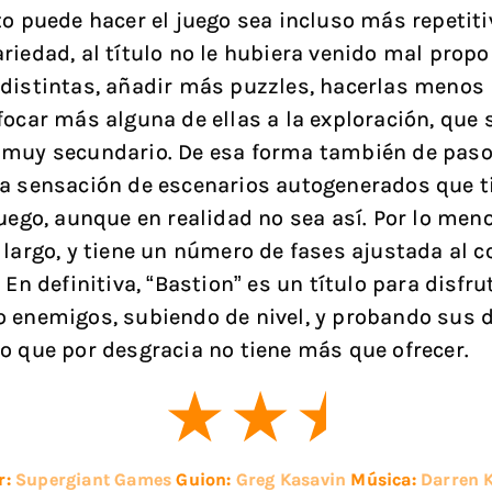
to puede hacer el juego sea incluso más repetiti
riedad, al título no le hubiera venido mal propo
distintas, añadir más puzzles, hacerlas menos l
focar más alguna de ellas a la exploración, que 
 muy secundario. De esa forma también de paso
a sensación de escenarios autogenerados que t
juego, aunque en realidad no sea así. Por lo meno
 largo, y tiene un número de fases ajustada al 
 En definitiva, “Bastion” es un título para disfru
 enemigos, subiendo de nivel, y probando sus d
o que por desgracia no tiene más que ofrecer.
r:
Supergiant Games
Guion:
Greg Kasavin
Música:
Darren 