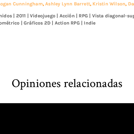
Logan Cunningham
,
Ashley Lynn Barrett
,
Kristin Wilson
,
Da
nidos
|
2011
|
Videojuego
|
Acción
|
RPG
|
Vista diagonal-su
ométrico
|
Gráficos 2D
|
Action RPG
|
Indie
Opiniones relacionadas