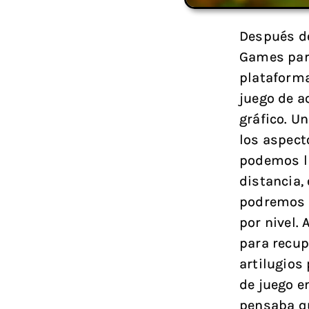
Después de
Games para
plataforma
juego de a
gráfico. U
los aspect
podemos ll
distancia, 
podremos s
por nivel.
para recup
artilugios
de juego e
pensaba qu