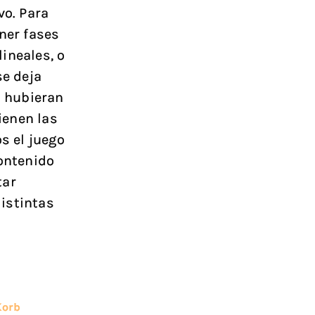
vo. Para
ner fases
ineales, o
se deja
 hubieran
ienen las
s el juego
contenido
tar
istintas
Korb