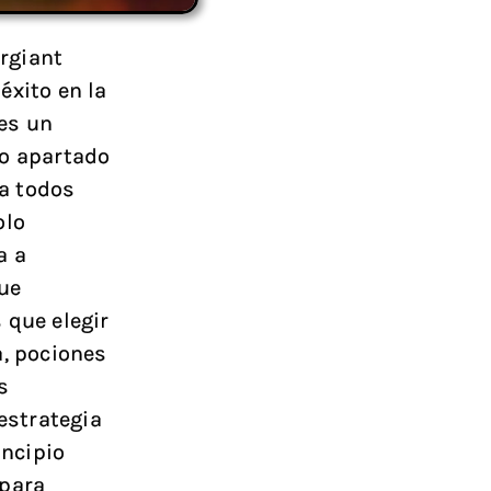
rgiant
éxito en la
es un
vo apartado
ca todos
olo
a a
que
 que elegir
a, pociones
s
estrategia
incipio
 para