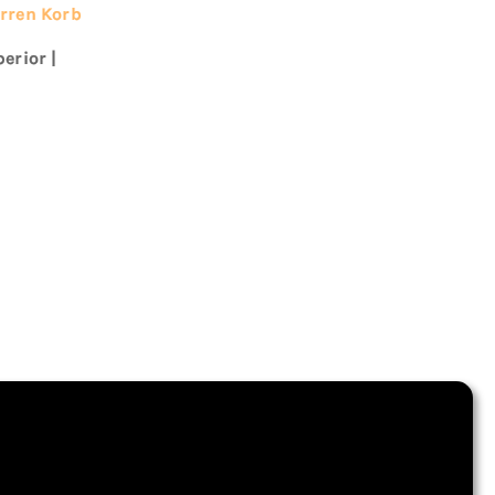
rren Korb
perior
|