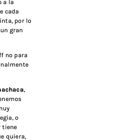
 a la
ue cada
nta, por lo
 un gran
ff no para
sonalmente
machaca
,
tenemos
 muy
egia, o
 tiene
e quiera,