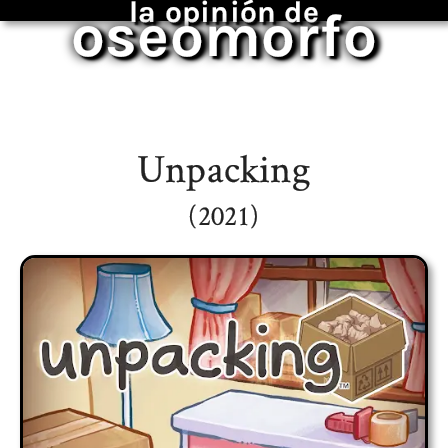
la opinión de
oseomorfo
Unpacking
(2021)